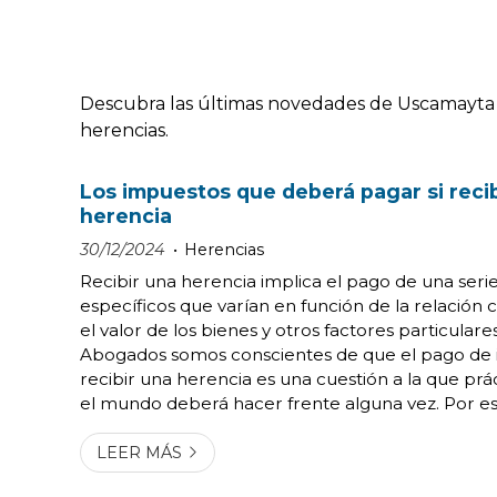
Descubra las últimas novedades de Uscamayta 
herencias.
Los impuestos que deberá pagar si reci
herencia
30/12/2024
Herencias
Recibir una herencia implica el pago de una ser
específicos que varían en función de la relación co
el valor de los bienes y otros factores particular
Abogados somos conscientes de que el pago de 
recibir una herencia es una cuestión a la que pr
el mundo deberá hacer frente alguna vez. Por e
nuestro despacho de abogados en Vigo le expli
los principales impuestos y las reducciones aplicab
LEER MÁS