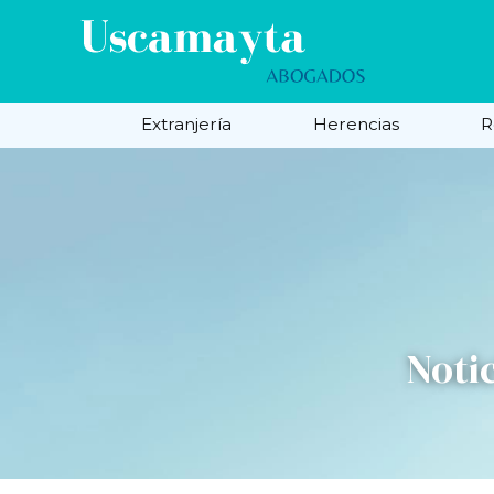
Extranjería
Herencias
R
Noti