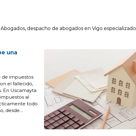
Abogados, despacho de abogados en Vigo especializados 
be una
ie de impuestos
n el fallecido,
es. En Uscamayta
impuestos al
ácticamente todo
so, desde
camos cuáles son
les en Gali...